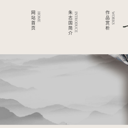
网
朱
作
HOME
INTRODUCE
WORKS
站
志
品
首
国
赏
页
简
析
介